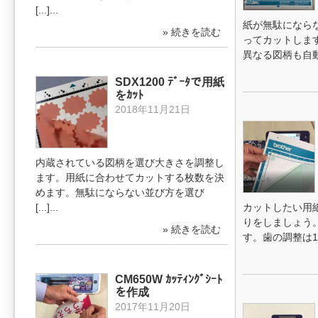
[...]...
紙が無駄になら
» 続きを読む
ってカットしま
異なる図柄も自動で配
SDX1200 ﾃﾞｰﾀで用紙
をｶｯﾄ
2018年11月21日
内蔵されている図柄を選び大きさを調整し
ます。用紙に合わせてカットする枚数を決
めます。無駄にならない並び方を選び
[...]...
カットしたい用
りをしましょう
» 続きを読む
す。歯の調整は1～1
CM650W ｶｯﾃｨﾝｸﾞｼｰﾄ
を作成
2017年11月20日