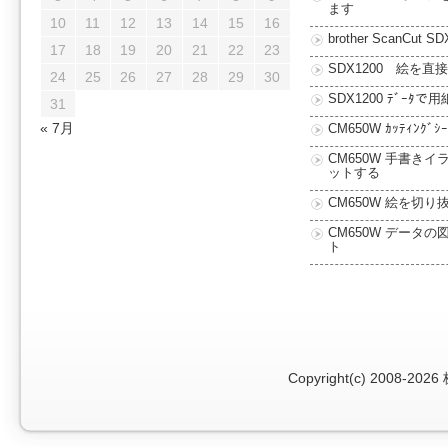
ます
10
11
12
13
14
15
16
brother ScanCut SD
17
18
19
20
21
22
23
SDX1200 絵を直
24
25
26
27
28
29
30
SDX1200 ﾃﾞｰﾀで用
31
« 7月
CM650W ｶｯﾃｨﾝｸﾞ
CM650W 手書きイ
ットする
CM650W 絵を切り
CM650W データの
ト
Copyright(c) 2008-2026