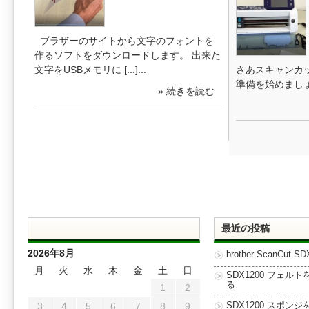
ブラザーのサイトから文字のフォントを
作るソフトをダウンロードします。 出来た
文字をUSBメモリに [...]...
さあスキャンカッ
準備を始めましょう
» 続きを読む
最近の投稿
2026年8月
brother ScanCut SD
月
火
水
木
金
土
日
SDX1200 フェル
る
1
2
3
4
5
6
7
8
9
SDX1200 スポン