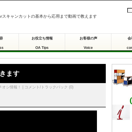
othrスキャンカットの基本から応用まで動画で教えます
容
お役立ち情報
お客様の声
会
ss
OA Tips
Voice
co
抜きます
チオシ情報！
|
コメント/トラックバック (0)