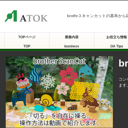
brothrスキャンカットの基本か
TOPページ
業務内容
お役立ち情報
TOP
business
OA Tips
b
コン
ます。