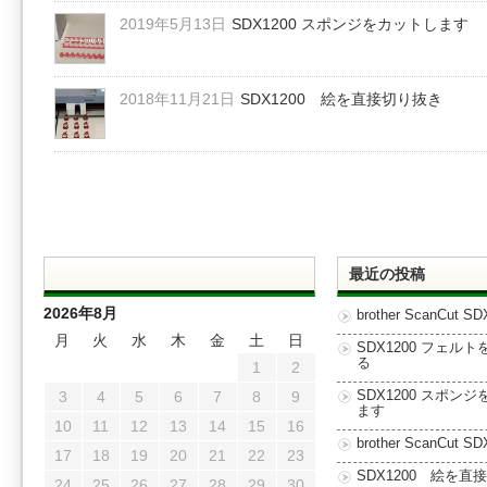
2019年5月13日
SDX1200 スポンジをカットします
2018年11月21日
SDX1200 絵を直接切り抜き
最近の投稿
2026年8月
brother ScanCut SD
月
火
水
木
金
土
日
SDX1200 フェル
る
1
2
3
4
5
6
7
8
9
SDX1200 スポン
ます
10
11
12
13
14
15
16
brother ScanCut SD
17
18
19
20
21
22
23
SDX1200 絵を直
24
25
26
27
28
29
30